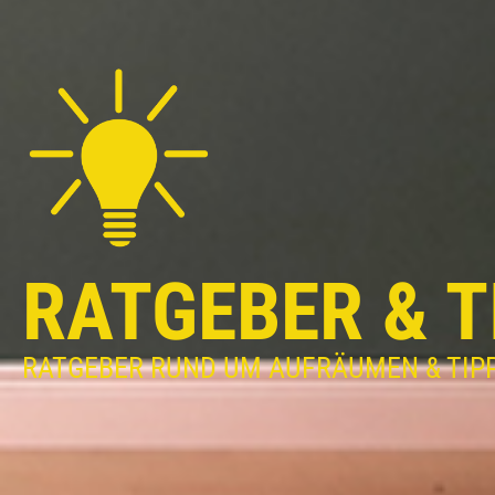
RATGEBER & T
RATGEBER RUND UM AUFRÄUMEN & TIP